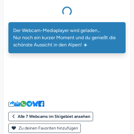
Der Webcam-Mediaplayer wird geladen...
Nur noch ein kurzer Moment und du genießt die
schönste Aussicht in den Alpen! ☀️
Alle 7 Webcams im Skigebiet ansehen
Zu deinen Favoriten hinzufügen