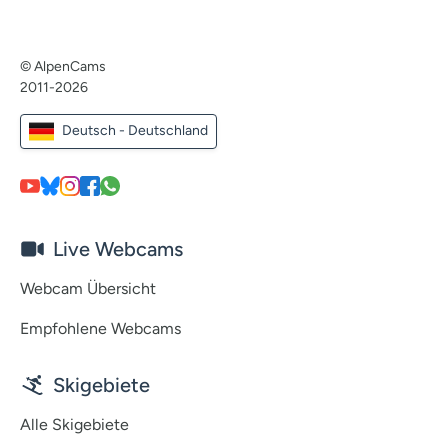
© AlpenCams
2011-2026
Deutsch - Deutschland
Live Webcams
Webcam Übersicht
Empfohlene Webcams
Skigebiete
Alle Skigebiete