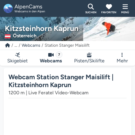
AlpenCams
Webcams in den Alpen
SUCHEN
FAVORITEN
MENÜ
Kitzsteinhorn Kaprun
Österreich
...
Webcams
Station Stanger Maisilift
7
Skigebiet
Webcams
Pisten/Skilifte
Mehr
Webcam Station Stanger Maisilift |
Kitzsteinhorn Kaprun
1200 m | Live Feratel Video-Webcam
ebcam-Mediaplayer wird geladen...