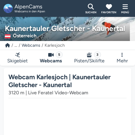
AlpenCams
Webcams in den Alpen
SUCHEN
FAVORITEN
MENÜ
Kaunertauler Gletscher - Kaunertal
Österreich
...
Webcams
Karlesjoch
5
3
Skigebiet
Webcams
Pisten/Skilifte
Mehr
Webcam Karlesjoch | Kaunertauler
Gletscher - Kaunertal
3120 m | Live Feratel Video-Webcam