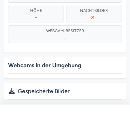
HÖHE
NACHTBILDER
-
WEBCAM-BESITZER
-
Webcams in der Umgebung
Gespeicherte Bilder