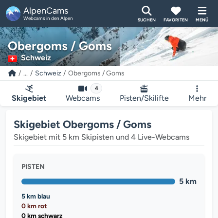
AlpenCams
Webcams in den Alpen
SUCHEN
FAVORITEN
MENÜ
Obergoms / Goms
Schweiz
...
Schweiz
Obergoms / Goms
4
Skigebiet
Webcams
Pisten/Skilifte
Mehr
Skigebiet Obergoms / Goms
Skigebiet mit 5 km Skipisten und 4 Live-Webcams
PISTEN
5 km
5 km blau
0 km rot
0 km schwarz