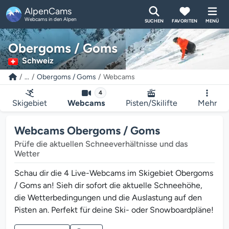
AlpenCams
Webcams in den Alpen
SUCHEN
FAVORITEN
MENÜ
Obergoms / Goms
Schweiz
...
Obergoms / Goms
Webcams
4
Skigebiet
Webcams
Pisten/Skilifte
Mehr
Webcams Obergoms / Goms
Prüfe die aktuellen Schneeverhältnisse und das
Wetter
Schau dir die 4 Live-Webcams im Skigebiet Obergoms
/ Goms an! Sieh dir sofort die aktuelle Schneehöhe,
die Wetterbedingungen und die Auslastung auf den
Pisten an. Perfekt für deine Ski- oder Snowboardpläne!