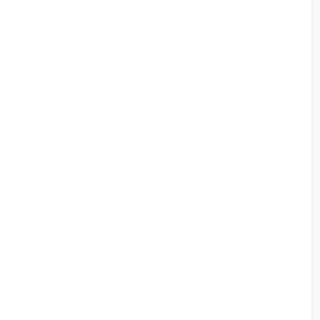
eladen...