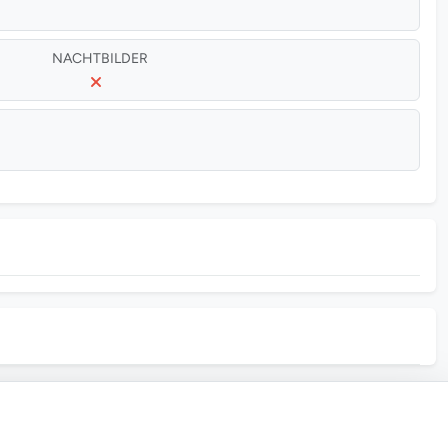
NACHTBILDER