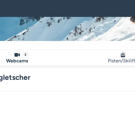
3
Webcams
Pisten/Skilif
gletscher