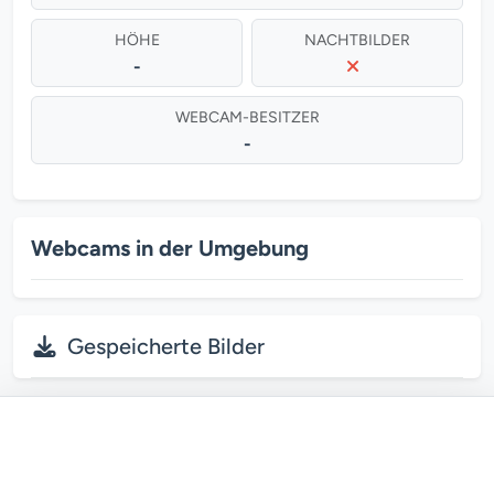
HÖHE
NACHTBILDER
-
WEBCAM-BESITZER
-
Webcams in der Umgebung
Gespeicherte Bilder