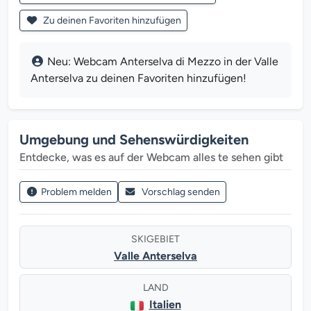
Zu deinen Favoriten hinzufügen
Neu: Webcam Anterselva di Mezzo in der Valle
Anterselva zu deinen Favoriten hinzufügen!
Umgebung und Sehenswürdigkeiten
Entdecke, was es auf der Webcam alles te sehen gibt
Problem melden
Vorschlag senden
SKIGEBIET
Valle Anterselva
LAND
Italien